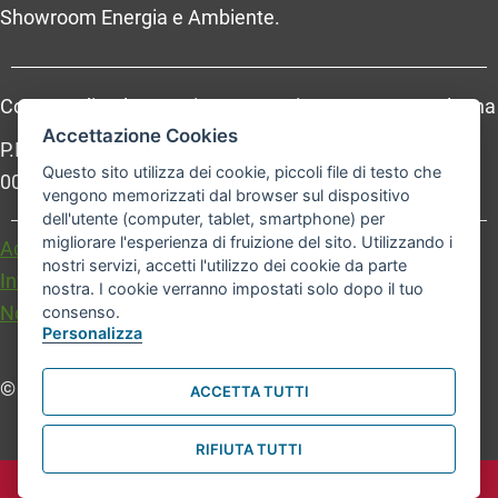
Showroom Energia e Ambiente.
Comune di Bologna, Piazza Maggiore, 6 - 40124 Bologna
Accettazione Cookies
P.Iva: 01232710374 - Cod. IBAN: IT 88 R 02008 02435
Questo sito utilizza dei cookie, piccoli file di testo che
000020067156
vengono memorizzati dal browser sul dispositivo
dell'utente (computer, tablet, smartphone) per
migliorare l'esperienza di fruizione del sito. Utilizzando i
Accessibilità
Carta dei valori
nostri servizi, accetti l'utilizzo dei cookie da parte
Informativa sul trattamento dei dati personali
nostra. I cookie verranno impostati solo dopo il tuo
Note legali
consenso.
Personalizza
© Comune di Bologna. Tutti i diritti riservati.
ACCETTA TUTTI
RIFIUTA TUTTI