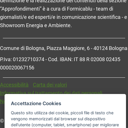
definizione e la realizzazione dei contenuti della sezione
“Approfondimenti” è a cura di Formicablu - team di
giornalisti/e ed esperti/e in comunicazione scientifica - e
Showroom Energia e Ambiente.
Comune di Bologna, Piazza Maggiore, 6 - 40124 Bologna
P.Iva: 01232710374 - Cod. IBAN: IT 88 R 02008 02435
000020067156
Accessibilità
Carta dei valori
Informativa sul trattamento dei dati personali
Note legali
Accettazione Cookies
Questo sito utilizza dei cookie, piccoli file di testo che
vengono memorizzati dal browser sul dispositivo
© Comune di Bologna. Tutti i diritti riservati.
dell'utente (computer, tablet, smartphone) per migliorare